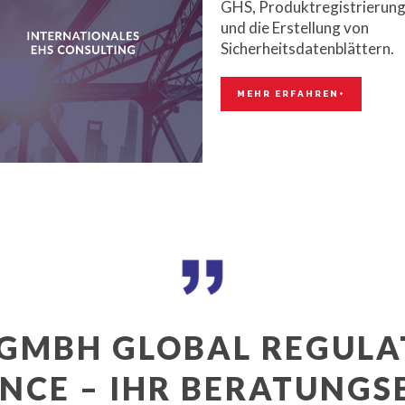
tenten und zuverlässigen
GHS, Produktregistrierun
echpartner - 24 Stunden
und die Erstellung von
g, 7 Tage die Woche, und
Sicherheitsdatenblättern.
0 Sprachen.
MEHR ERFAHREN+
HR ERFAHREN+
 GMBH GLOBAL REGULA
NCE – IHR BERATUNGS