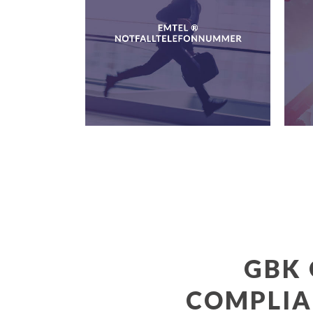
kompe
Anspr
am Ta
in 19
ME
GBK
COMPLIA