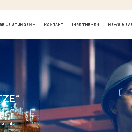
RE LEISTUNGEN
KONTAKT
IHRE THEMEN
NEWS & EV
TZE“
er
e“ der
sschutz