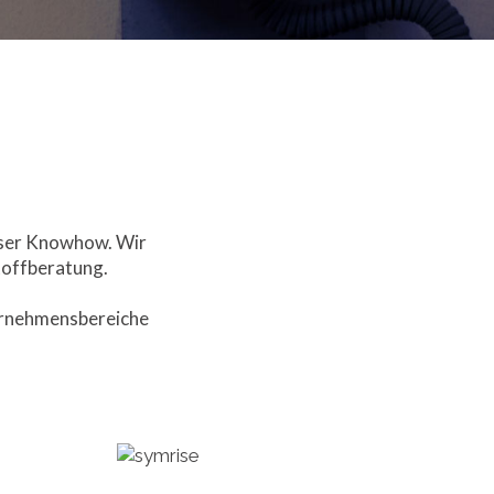
nser Knowhow. Wir
toffberatung.
ternehmensbereiche