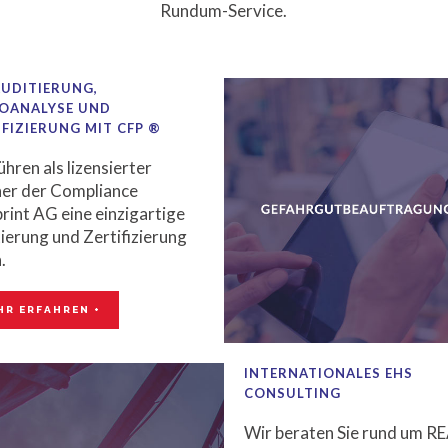
Rundum-Service.
AUDITIERUNG,
KOANALYSE UND
IFIZIERUNG MIT CFP ®
ühren als lizensierter
er der Compliance
rint AG eine einzigartige
ierung und Zertifizierung
.
HR ERFAHREN +
L ®
INTERNATIONALES EHS
ALLTELEFONNUMMER
CONSULTING
auen Sie auf einen
Wir beraten Sie rund um R