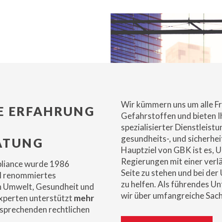
Wir kümmern uns um alle F
RE ERFAHRUNG
Gefahrstoffen und bieten I
spezialisierter Dienstleist
gesundheits-, und sicherhe
ATUNG
Hauptziel von GBK ist es,
Regierungen mit einer verl
liance wurde 1986
Seite zu stehen und bei d
al renommiertes
zu helfen. Als führendes U
n Umwelt, Gesundheit und
wir über umfangreiche Sac
Experten unterstützt
mehr
tsprechenden rechtlichen