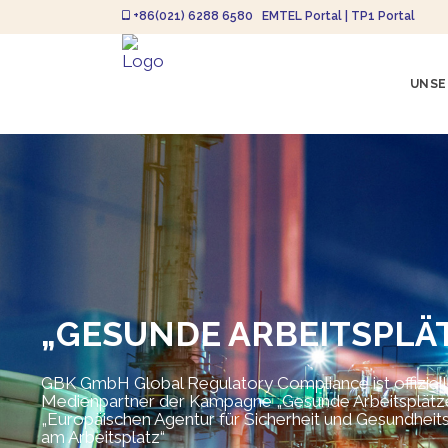
+86(021) 6288 6580
EMTEL Portal
|
TP1 Portal
UNSE
„GESUNDE ARBEITSPLÄ
GBK GmbH Global Regulatory Compliance ist offiziell
Medienpartner der Kampagne „Gesunde Arbeitsplätz
„Europäischen Agentur für Sicherheit und Gesundheit
am Arbeitsplatz“