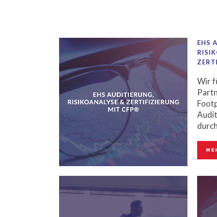
EHS 
RISI
ZERT
Wir f
Partn
Footp
Audit
durch
ME
EMTE
NOTF
Vertr